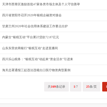
天津市西青区激励首批47家各类市场主体及个人守信善举
四川省资阳市召开2020年银税企融资对接会
甘肃兰州2020年社会信用体系建设工作要点出炉
内蒙古“银税互动”平台累计贷款72.87亿元
山东东营农商银行“银税互动”走进直播间
四川乐山税务：“银税互动”动起来“资金活水”引进来
海关总署通报三起违法违规出口医疗物资典型案例
共
169
条记录
1
/7
25
条/页