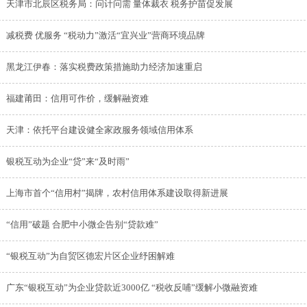
天津市北辰区税务局：问计问需 量体裁衣 税务护苗促发展
减税费 优服务 “税动力”激活“宜兴业”营商环境品牌
黑龙江伊春：落实税费政策措施助力经济加速重启
福建莆田：信用可作价，缓解融资难
天津：依托平台建设健全家政服务领域信用体系
银税互动为企业“贷”来“及时雨”
上海市首个“信用村”揭牌，农村信用体系建设取得新进展
“信用”破题 合肥中小微企告别“贷款难”
“银税互动”为自贸区德宏片区企业纾困解难
广东“银税互动”为企业贷款近3000亿 “税收反哺”缓解小微融资难