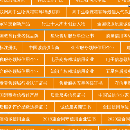
府优秀服务商
科技创新产品
消费者满意单位
价格
网高中生物课程辅导特级讲师
高中生物课程辅导最佳人气
家科技创新产品
行业十大杰出创新人物
全国校服质量诚
国教育行业名优品牌
星级售后服务单位证书
质量信用等
标注册奖
中国诚信供应商
企业服务领域信用企业
建
税服务领域信用企业
电子商务领域信用企业
电子信息领
介服务领域信用企业
知识产权领域信用企业
五星售后服
零售领域行业认证证书
售后服务五星等级证书
守信用
国消费者信得过产品
质量服务信誉证书
中国诚信企业
后服务评价星级达标证书
诚信服务商证书
全国信用单
装领域信用企业
2019重合同守信用企业证书
2020重合