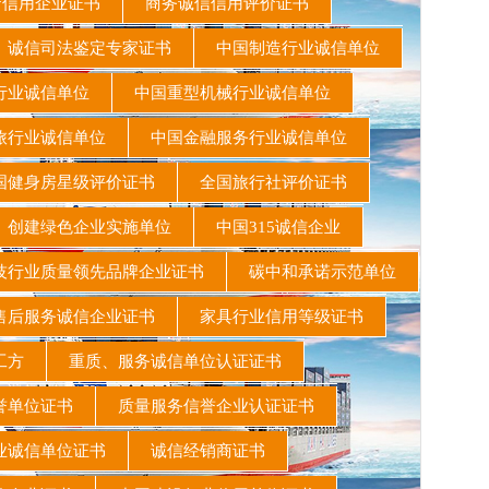
守信用企业证书
商务诚信信用评价证书
诚信司法鉴定专家证书
中国制造行业诚信单位
行业诚信单位
中国重型机械行业诚信单位
旅行业诚信单位
中国金融服务行业诚信单位
健身房星级评价证书
全国旅行社评价证书
创建绿色企业实施单位
中国315诚信企业
行业质量领先品牌企业证书
碳中和承诺示范单位
后服务诚信企业证书
家具行业信用等级证书
施工方
重质、服务诚信单位认证证书
誉单位证书
质量服务信誉企业认证证书
业诚信单位证书
诚信经销商证书