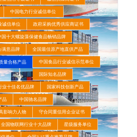
书
中国电力行业诚信单位
业诚信单位
政府采购优秀供应商证书
国十大螺旋藻保健食品畅销品牌
心满意品牌
全国最佳原产地直供产品
中国食品行业诚信示范单位
质量合格产品
国际知名品牌
行业十佳名优品牌
国家科技创新产品
术产品
中国驰名品牌
最具影响力人物
守合同重信用企业证书
全国物联网行业十大品牌
星级服务单位