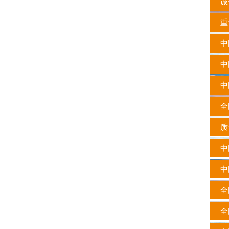
诚
重合
中
中
中国
全国
质
中
中
全国
全