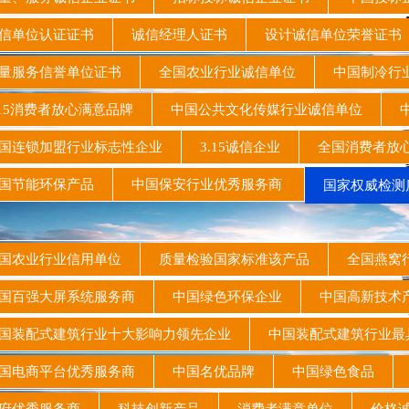
信单位认证证书
诚信经理人证书
设计诚信单位荣誉证
量服务信誉单位证书
全国农业行业诚信单位
中国制冷行
15消费者放心满意品牌
中国公共文化传媒行业诚信单位
中
连锁加盟行业标志性企业
3.15诚信企业
全国消费者放
国节能环保产品
中国保安行业优秀服务商
国家权威检测
国农业行业信用单位
质量检验国家标准该产品
全国燕窝
国百强大屏系统服务商
中国绿色环保企业
中国高新技
装配式建筑行业十大影响力领先企业
中国装配式建筑行业
国电商平台优秀服务商
中国名优品牌
中国绿色食品