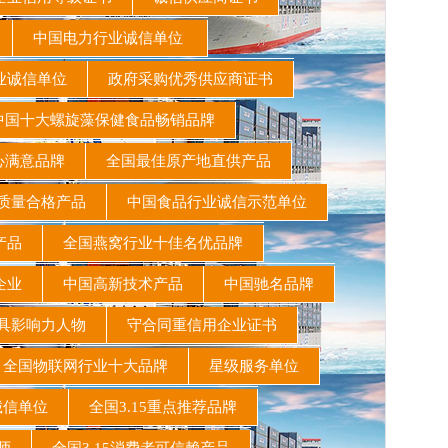
书
中国电力行业诚信单位
业诚信单位
政府采购优秀供应商证书
国十大螺旋藻保健食品畅销品牌
心满意品牌
全国最佳原产地直供产品
质量合格产品
中国食品行业诚信示范单位
该产品
全国燕窝行业十佳名优品牌
保企业
中国高新技术产品
中国驰名品牌
最具影响力人物
守合同重信用企业证书
全国物联网行业十大品牌
星级服务单位
诚信单位
全国3.15重点推荐品牌