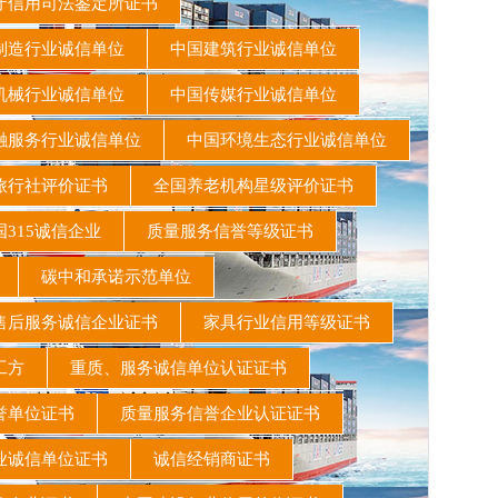
信用司法鉴定所证书
造行业诚信单位
中国建筑行业诚信单位
机械行业诚信单位
中国传媒行业诚信单位
融服务行业诚信单位
中国环境生态行业诚信单位
旅行社评价证书
全国养老机构星级评价证书
315诚信企业
质量服务信誉等级证书
书
碳中和承诺示范单位
后服务诚信企业证书
家具行业信用等级证书
施工方
重质、服务诚信单位认证证书
誉单位证书
质量服务信誉企业认证证书
业诚信单位证书
诚信经销商证书