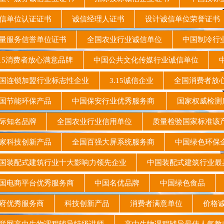
信单位认证证书
诚信经理人证书
设计诚信单位荣誉证
量服务信誉单位证书
全国农业行业诚信单位
中国制冷行
15消费者放心满意品牌
中国公共文化传媒行业诚信单位
中
连锁加盟行业标志性企业
3.15诚信企业
全国消费者放
国节能环保产品
中国保安行业优秀服务商
国家权威检测
际知名品牌
全国农业行业信用单位
质量检验国家标准
家科技创新产品
全国百强大屏系统服务商
中国绿色环
装配式建筑行业十大影响力领先企业
中国装配式建筑行业
国电商平台优秀服务商
中国名优品牌
中国绿色食品
府优秀服务商
科技创新产品
消费者满意单位
价格