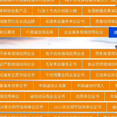
网高中生物课程辅导特级讲师
高中生物课程辅导最佳人气
家科技创新产品
行业十大杰出创新人物
全国校服质量诚
国教育行业名优品牌
星级售后服务单位证书
质量信用等
标注册奖
中国诚信供应商
企业服务领域信用企业
建
子商务领域信用企业
电子信息领域信用企业
劳务派遣领
识产权领域信用企业
五星售后服务证书
食品管理领域
后服务五星等级证书
守信用重合同企业证书
立信单位评
量服务信誉证书
中国诚信企业家
中国诚信经理人
售
国信用单位
诚信供应商企业证书
信用单位证书
吊装
20重合同守信用单位证书
2021重合同守信用单位证书
诚信