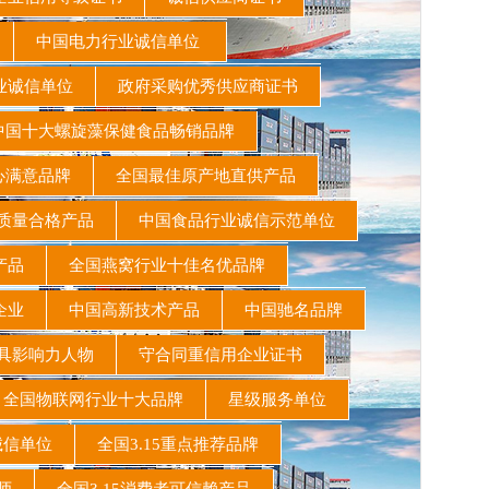
书
中国电力行业诚信单位
业诚信单位
政府采购优秀供应商证书
国十大螺旋藻保健食品畅销品牌
心满意品牌
全国最佳原产地直供产品
质量合格产品
中国食品行业诚信示范单位
该产品
全国燕窝行业十佳名优品牌
保企业
中国高新技术产品
中国驰名品牌
最具影响力人物
守合同重信用企业证书
全国物联网行业十大品牌
星级服务单位
诚信单位
全国3.15重点推荐品牌