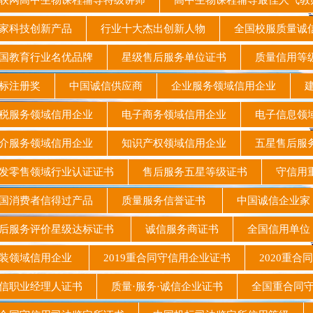
网高中生物课程辅导特级讲师
高中生物课程辅导最佳人气
家科技创新产品
行业十大杰出创新人物
全国校服质量诚
国教育行业名优品牌
星级售后服务单位证书
质量信用等
标注册奖
中国诚信供应商
企业服务领域信用企业
建
税服务领域信用企业
电子商务领域信用企业
电子信息领
介服务领域信用企业
知识产权领域信用企业
五星售后服
零售领域行业认证证书
售后服务五星等级证书
守信用
国消费者信得过产品
质量服务信誉证书
中国诚信企业
后服务评价星级达标证书
诚信服务商证书
全国信用单
装领域信用企业
2019重合同守信用企业证书
2020重合
信职业经理人证书
质量·服务·诚信企业证书
全国重合同