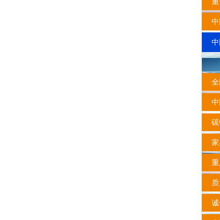
重合
中
中
全
中国
碳
家
重质
质量
诚