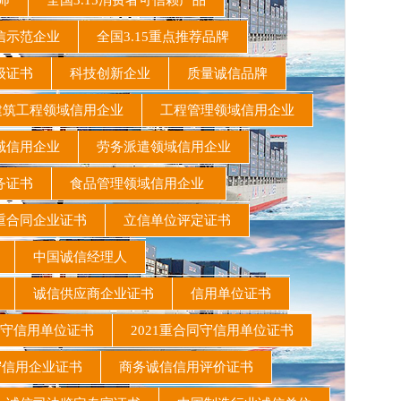
教师
全国3.15消费者可信赖产品
信示范企业
全国3.15重点推荐品牌
级证书
科技创新企业
质量诚信品牌
筑工程领域信用企业
工程管理领域信用企业
域信用企业
劳务派遣领域信用企业
务证书
食品管理领域信用企业
重合同企业证书
立信单位评定证书
家
中国诚信经理人
位
诚信供应商企业证书
信用单位证书
同守信用单位证书
2021重合同守信用单位证书
守信用企业证书
商务诚信信用评价证书