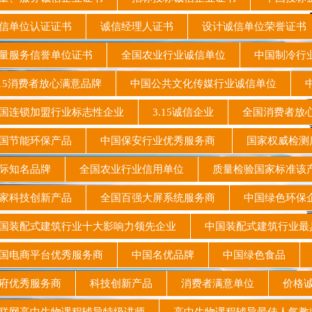
信单位认证证书
诚信经理人证书
设计诚信单位荣誉证
量服务信誉单位证书
全国农业行业诚信单位
中国制冷行
15消费者放心满意品牌
中国公共文化传媒行业诚信单位
中
连锁加盟行业标志性企业
3.15诚信企业
全国消费者放
国节能环保产品
中国保安行业优秀服务商
国家权威检测
际知名品牌
全国农业行业信用单位
质量检验国家标准
家科技创新产品
全国百强大屏系统服务商
中国绿色环
装配式建筑行业十大影响力领先企业
中国装配式建筑行业
国电商平台优秀服务商
中国名优品牌
中国绿色食品
府优秀服务商
科技创新产品
消费者满意单位
价格