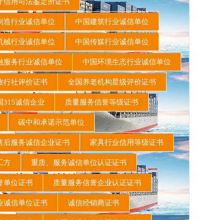
信用司法鉴定所证书
造行业诚信单位
中国建筑行业诚信单位
机械行业诚信单位
中国传媒行业诚信单位
融服务行业诚信单位
中国环境生态行业诚信单位
旅行社评价证书
全国养老机构星级评价证书
315诚信企业
质量服务信誉等级证书
书
碳中和承诺示范单位
后服务诚信企业证书
家具行业信用等级证书
施工方
重质、服务诚信单位认证证书
誉单位证书
质量服务信誉企业认证证书
业诚信单位证书
诚信经销商证书