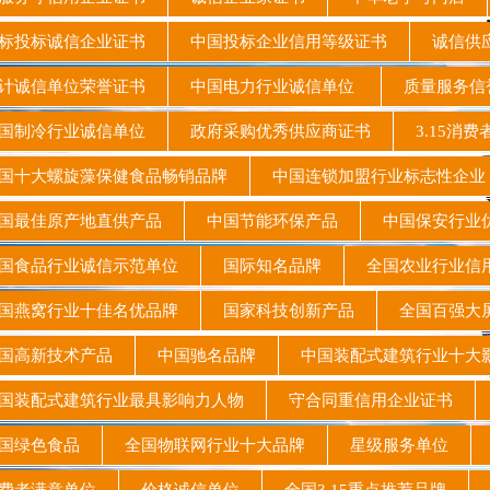
标投标诚信企业证书
中国投标企业信用等级证书
诚信供
计诚信单位荣誉证书
中国电力行业诚信单位
质量服务信
国制冷行业诚信单位
政府采购优秀供应商证书
3.15消
十大螺旋藻保健食品畅销品牌
中国连锁加盟行业标志性企
国最佳原产地直供产品
中国节能环保产品
中国保安行业
食品行业诚信示范单位
国际知名品牌
全国农业行业信
燕窝行业十佳名优品牌
国家科技创新产品
全国百强大
国高新技术产品
中国驰名品牌
中国装配式建筑行业十大
装配式建筑行业最具影响力人物
守合同重信用企业证书
国绿色食品
全国物联网行业十大品牌
星级服务单位