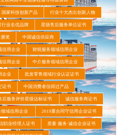
联网高中生物课程辅导特级讲师
国家科技创新产品
行业十大杰出创新人物
育行业名优品牌
星级售后服务单位证书
注册奖
中国诚信供应商
域信用企业
财税服务领域信用企业
域信用企业
中介服务领域信用企业
信用企业
批发零售领域行业认证证书
定证书
中国消费者信得过产品
后服务评价星级达标证书
诚信服务商证书
领域信用企业
2019重合同守信用企业证书
职业经理人证书
质量·服务·诚信企业证书