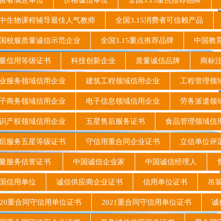
费者满意单位
价格诚信单位
全国3.15重点推荐品牌
互
生物课程辅导最佳人气教师
全国3.15消费者可信赖产品
校服质量诚信示范企业
全国3.15重点推荐品牌
中国教
量信用等级证书
科技创新企业
质量诚信品牌
商标
业服务领域信用企业
建筑工程领域信用企业
工程管理领
子商务领域信用企业
电子信息领域信用企业
劳务派遣领
识产权领域信用企业
五星售后服务证书
食品管理领域
后服务五星等级证书
守信用重合同企业证书
立信单位评
量服务信誉证书
中国诚信企业家
中国诚信经理人
售
国信用单位
诚信供应商企业证书
信用单位证书
吊装
20重合同守信用单位证书
2021重合同守信用单位证书
诚信