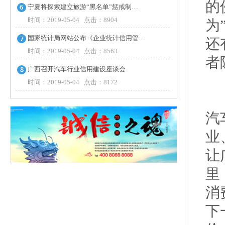
的
宁夏将探索建立旅游“黑名单”惩戒制…
时间：2019-05-04 点击：8904
为
国家统计局网站公布《企业统计信用管…
还
时间：2019-05-04 点击：8563
者
广西召开汽车行业信用建设座谈会
时间：2019-05-04 点击：8172
广
汽
业
让
里
消
下