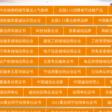
生物课程辅导最佳人气教师
全国3.15消费者可信赖产品
校服质量诚信示范企业
全国3.15重点推荐品牌
中国教
量信用等级证书
科技创新企业
质量诚信品牌
商标
业服务领域信用企业
建筑工程领域信用企业
工程管理领
子商务领域信用企业
电子信息领域信用企业
劳务派遣领
识产权领域信用企业
五星售后服务证书
食品管理领域
后服务五星等级证书
守信用重合同企业证书
立信单位评
量服务信誉证书
中国诚信企业家
中国诚信经理人
售
国信用单位
诚信供应商企业证书
信用单位证书
吊装
20重合同守信用单位证书
2021重合同守信用单位证书
诚信