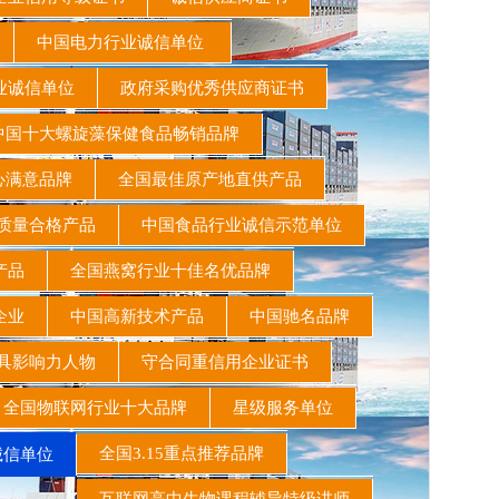
书
中国电力行业诚信单位
业诚信单位
政府采购优秀供应商证书
国十大螺旋藻保健食品畅销品牌
心满意品牌
全国最佳原产地直供产品
质量合格产品
中国食品行业诚信示范单位
该产品
全国燕窝行业十佳名优品牌
保企业
中国高新技术产品
中国驰名品牌
最具影响力人物
守合同重信用企业证书
全国物联网行业十大品牌
星级服务单位
全国3.15重点推荐品牌
诚信单位