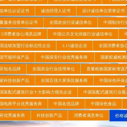
信单位认证证书
诚信经理人证书
设计诚信单位荣誉证
量服务信誉单位证书
全国农业行业诚信单位
中国制冷行
15消费者放心满意品牌
中国公共文化传媒行业诚信单位
中
连锁加盟行业标志性企业
3.15诚信企业
全国消费者放
国节能环保产品
中国保安行业优秀服务商
国家权威检测
际知名品牌
全国农业行业信用单位
质量检验国家标准
家科技创新产品
全国百强大屏系统服务商
中国绿色环
装配式建筑行业十大影响力领先企业
中国装配式建筑行业
国电商平台优秀服务商
中国名优品牌
中国绿色食品
府优秀服务商
科技创新产品
消费者满意单位
价格