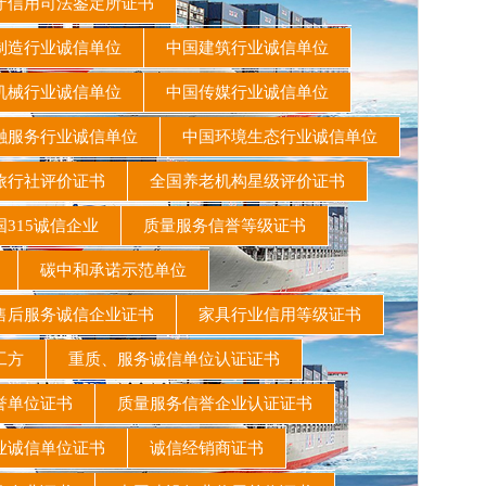
信用司法鉴定所证书
造行业诚信单位
中国建筑行业诚信单位
机械行业诚信单位
中国传媒行业诚信单位
融服务行业诚信单位
中国环境生态行业诚信单位
旅行社评价证书
全国养老机构星级评价证书
315诚信企业
质量服务信誉等级证书
书
碳中和承诺示范单位
后服务诚信企业证书
家具行业信用等级证书
施工方
重质、服务诚信单位认证证书
誉单位证书
质量服务信誉企业认证证书
业诚信单位证书
诚信经销商证书