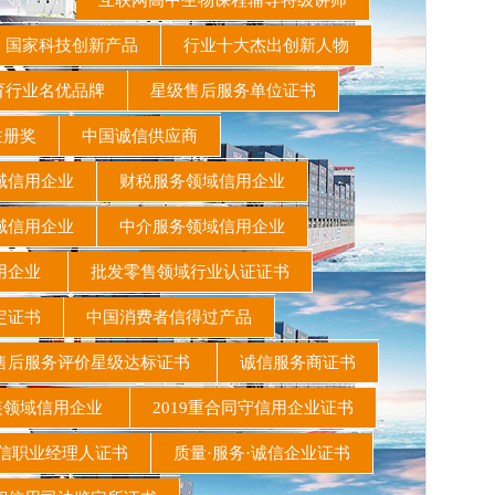
互联网高中生物课程辅导特级讲师
国家科技创新产品
行业十大杰出创新人物
育行业名优品牌
星级售后服务单位证书
注册奖
中国诚信供应商
域信用企业
财税服务领域信用企业
域信用企业
中介服务领域信用企业
信用企业
批发零售领域行业认证证书
定证书
中国消费者信得过产品
后服务评价星级达标证书
诚信服务商证书
领域信用企业
2019重合同守信用企业证书
职业经理人证书
质量·服务·诚信企业证书